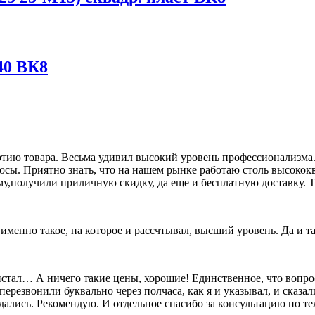
40 ВК8
ию товара. Весьма удивил высокий уровень профессионализма. 
росы. Приятно знать, что на нашем рынке работаю столь высок
му,получили приличную скидку, да еще и бесплатную доставку. Т
о именно такое, на которое и рассчтывал, высший уровень. Да и 
олистал… А ничего такие цены, хорошие! Единственное, что вопр
перезвонили буквально через полчаса, как я и указывал, и сказал
дались. Рекомендую. И отдельное спасибо за консультацию по т