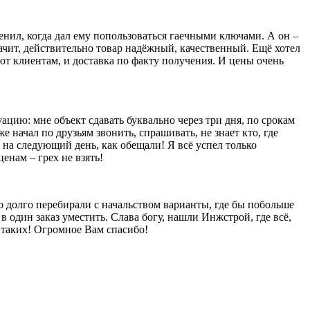
енил, когда дал ему попользоваться гаечными ключами. А он –
значит, действительно товар надёжный, качественный. Ещё хотел
яют клиентам, и доставка по факту получения. И цены очень
уацию: мне объект сдавать буквально через три дня, по срокам
е начал по друзьям звонить, спрашивать, не знает кто, где
 на следующий день, как обещали! Я всё успел только
енам – грех не взять!
то долго перебирали с начальством варианты, где бы побольше
в один заказ уместить. Слава богу, нашли Инжстрой, где всё,
ы таких! Огромное Вам спасибо!