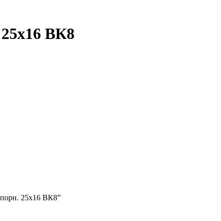
 25х16 ВК8
упорн. 25х16 ВК8”