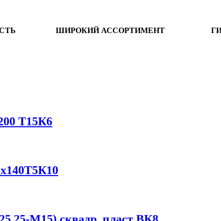
СТЬ
ШИРОКИЙ АССОРТИМЕНТ
Г
200 Т15К6
6 х140Т5К10
25 25-M15) сквадр. пласт ВК8