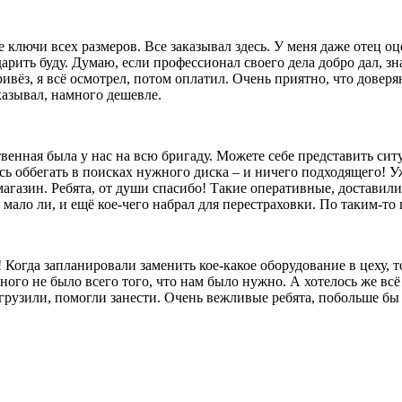
лючи всех размеров. Все заказывал здесь. У меня даже отец оц
 дарить буду. Думаю, если профессионал своего дела добро дал, 
ивёз, я всё осмотрел, потом оплатил. Очень приятно, что довер
казывал, намного дешевле.
твенная была у нас на всю бригаду. Можете себе представить сит
сь оббегать в поисках нужного диска – и ничего подходящего! Уж
агазин. Ребята, от души спасибо! Такие оперативные, доставили
ало ли, и ещё кое-чего набрал для перестраховки. По таким-то ц
 Когда запланировали заменить кое-какое оборудование в цеху, 
ого не было всего того, что нам было нужно. А хотелось же всё 
выгрузили, помогли занести. Очень вежливые ребята, побольше б