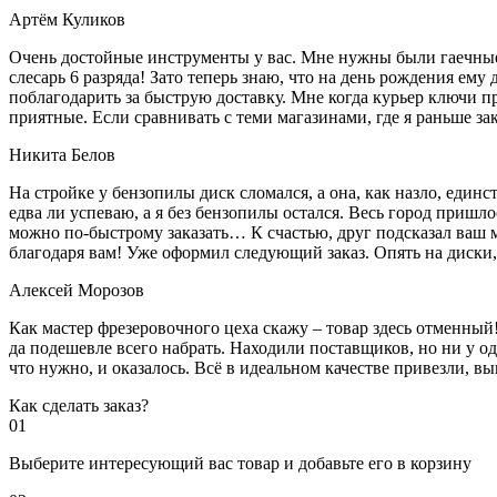
Артём Куликов
Очень достойные инструменты у вас. Мне нужны были гаечные к
слесарь 6 разряда! Зато теперь знаю, что на день рождения ему
поблагодарить за быструю доставку. Мне когда курьер ключи пр
приятные. Если сравнивать с теми магазинами, где я раньше за
Никита Белов
На стройке у бензопилы диск сломался, а она, как назло, единс
едва ли успеваю, а я без бензопилы остался. Весь город пришло
можно по-быстрому заказать… К счастью, друг подсказал ваш м
благодаря вам! Уже оформил следующий заказ. Опять на диски, м
Алексей Морозов
Как мастер фрезеровочного цеха скажу – товар здесь отменный!
да подешевле всего набрать. Находили поставщиков, но ни у одн
что нужно, и оказалось. Всё в идеальном качестве привезли, 
Как сделать заказ?
01
Выберите интересующий вас товар и добавьте его в корзину