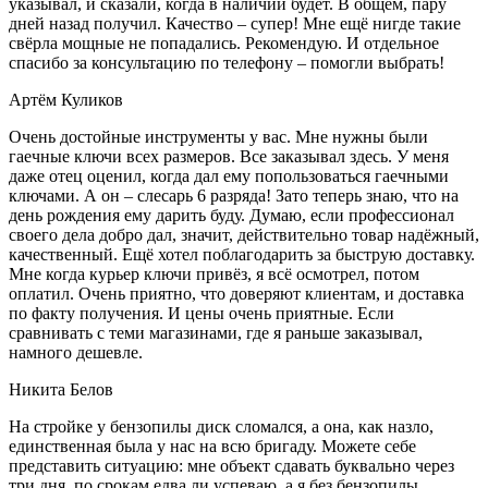
указывал, и сказали, когда в наличии будет. В общем, пару
дней назад получил. Качество – супер! Мне ещё нигде такие
свёрла мощные не попадались. Рекомендую. И отдельное
спасибо за консультацию по телефону – помогли выбрать!
Артём Куликов
Очень достойные инструменты у вас. Мне нужны были
гаечные ключи всех размеров. Все заказывал здесь. У меня
даже отец оценил, когда дал ему попользоваться гаечными
ключами. А он – слесарь 6 разряда! Зато теперь знаю, что на
день рождения ему дарить буду. Думаю, если профессионал
своего дела добро дал, значит, действительно товар надёжный,
качественный. Ещё хотел поблагодарить за быструю доставку.
Мне когда курьер ключи привёз, я всё осмотрел, потом
оплатил. Очень приятно, что доверяют клиентам, и доставка
по факту получения. И цены очень приятные. Если
сравнивать с теми магазинами, где я раньше заказывал,
намного дешевле.
Никита Белов
На стройке у бензопилы диск сломался, а она, как назло,
единственная была у нас на всю бригаду. Можете себе
представить ситуацию: мне объект сдавать буквально через
три дня, по срокам едва ли успеваю, а я без бензопилы