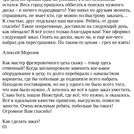
остался. Весь город пришлось оббегать в поисках нужного
диска – и ничего подходящего! Уже начал по друзьям звонить,
спрашивать, не знает кто, где можно по-быстрому заказать…
К счастью, друг подсказал ваш магазин. Ребята, от души
спасибо! Такие оперативные, доставили на следующий день,
как обещали! Я всё успел только благодаря вам! Уже оформил
следующий заказ. Опять на диски, мало ли, и ещё кое-чего
набрал для перестраховки. По таким-то ценам – грех не взять!
Алексей Морозов
Как мастер фрезеровочного цеха скажу – товар здесь
отменный! Когда запланировали заменить кое-какое
оборудование в цеху, то долго перебирали с начальством
варианты, где бы побольше да подешевле всего набрать.
Находили поставщиков, но ни у одного не было всего того,
что нам было нужно. А хотелось же всё в один заказ уместить.
Слава богу, нашли Инжстрой, где всё, что нужно, и оказалось.
Всё в идеальном качестве привезли, выгрузили, помогли
занести. Очень вежливые ребята, побольше бы таких!
Огромное Вам спасибо!
Как сделать заказ?
01