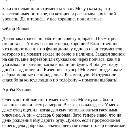
Заказал недавно инструменты у вас. Могу сказать, что
качество именно такое, на которое и рассчтывал, высший
уровень. Да и тарифы у вас хорошие, приемлемые.
Фёдор Волков
Делал заказ здесь по работе по совету прораба. Посмотрел,
полистал… А ничего такие цены, хорошие! Единственное,
что вопрос возник по функционалу одного из инструментов,
которого на момент заказа не было в наличии. Заказал звонок
на сайте, мне перезвонили буквально через полчаса, как я и
указывал, и сказали, когда в наличии будет. В общем, пару
дней назад получил. Качество – супер! Мне ещё нигде такие
свёрла мощные не попадались. Рекомендую. И отдельное
спасибо за консультацию по телефону – помогли выбрать!
Артём Куликов
Очень достойные инструменты у вас. Мне нужны были
гаечные ключи всех размеров. Все заказывал здесь. У меня
даже отец оценил, когда дал ему попользоваться гаечными
ключами. А он – слесарь 6 разряда! Зато теперь знаю, что на
день рождения ему дарить буду. Думаю, если профессионал
своего дела добро дал, значит, действительно товар надёжный,