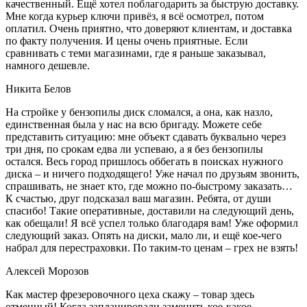
качественный. Ещё хотел поблагодарить за быструю доставку.
Мне когда курьер ключи привёз, я всё осмотрел, потом
оплатил. Очень приятно, что доверяют клиентам, и доставка
по факту получения. И цены очень приятные. Если
сравнивать с теми магазинами, где я раньше заказывал,
намного дешевле.
Никита Белов
На стройке у бензопилы диск сломался, а она, как назло,
единственная была у нас на всю бригаду. Можете себе
представить ситуацию: мне объект сдавать буквально через
три дня, по срокам едва ли успеваю, а я без бензопилы
остался. Весь город пришлось оббегать в поисках нужного
диска – и ничего подходящего! Уже начал по друзьям звонить,
спрашивать, не знает кто, где можно по-быстрому заказать…
К счастью, друг подсказал ваш магазин. Ребята, от души
спасибо! Такие оперативные, доставили на следующий день,
как обещали! Я всё успел только благодаря вам! Уже оформил
следующий заказ. Опять на диски, мало ли, и ещё кое-чего
набрал для перестраховки. По таким-то ценам – грех не взять!
Алексей Морозов
Как мастер фрезеровочного цеха скажу – товар здесь
отменный! Когда запланировали заменить кое-какое