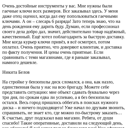
Очень достойные инструменты у вас. Мне нужны были
гаечные ключи всех размеров. Все заказывал здесь. У меня
даже отец оценил, когда дал ему попользоваться гаечными
ключами. А он – слесарь 6 разряда! Зато теперь знаю, что на
день рождения ему дарить буду. Думаю, если профессионал
своего дела добро дал, значит, действительно товар надёжный,
качественный. Ещё хотел поблагодарить за быструю доставку.
Мне когда курьер ключи привёз, я всё осмотрел, потом
оплатил. Очень приятно, что доверяют клиентам, и доставка
по факту получения. И цены очень приятные. Если
сравнивать с теми магазинами, где я раньше заказывал,
намного дешевле.
Никита Белов
На стройке у бензопилы диск сломался, а она, как назло,
единственная была у нас на всю бригаду. Можете себе
представить ситуацию: мне объект сдавать буквально через
три дня, по срокам едва ли успеваю, а я без бензопилы
остался. Весь город пришлось оббегать в поисках нужного
диска – и ничего подходящего! Уже начал по друзьям звонить,
спрашивать, не знает кто, где можно по-быстрому заказать…
К счастью, друг подсказал ваш магазин. Ребята, от души
спасибо! Такие оперативные, доставили на следующий день,