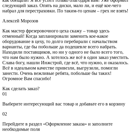
как обещали! Я всё успел только благодаря вам! Уже оформил
следующий заказ. Опять на диски, мало ли, и ещё кое-чего
набрал для перестраховки. По таким-то ценам – грех не взять!
Алексей Морозов
Как мастер фрезеровочного цеха скажу – товар здесь
отменный! Когда запланировали заменить кое-какое
оборудование в цеху, то долго перебирали с начальством
варианты, где бы побольше да подешевле всего набрать.
Находили поставщиков, но ни у одного не было всего того,
что нам было нужно. А хотелось же всё в один заказ уместить.
Слава богу, нашли Инжстрой, где всё, что нужно, и оказалось.
Всё в идеальном качестве привезли, выгрузили, помогли
занести. Очень вежливые ребята, побольше бы таких!
Огромное Вам спасибо!
Как сделать заказ?
01
Выберите интересующий вас товар и добавьте его в корзину
02
Перейдите в раздел «Оформление заказа» и заполните
необходимые поля