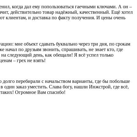
енил, когда дал ему попользоваться гаечными ключами. А он –
значит, действительно товар надёжный, качественный. Ещё хотел
яют клиентам, и доставка по факту получения. И цены очень
уацию: мне объект сдавать буквально через три дня, по срокам
е начал по друзьям звонить, спрашивать, не знает кто, где
 на следующий день, как обещали! Я всё успел только
енам – грех не взять!
то долго перебирали с начальством варианты, где бы побольше
в один заказ уместить. Слава богу, нашли Инжстрой, где всё,
ы таких! Огромное Вам спасибо!