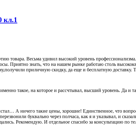
 кл.1
ию товара. Весьма удивил высокий уровень профессионализма. 
росы. Приятно знать, что на нашем рынке работаю столь высок
му,получили приличную скидку, да еще и бесплатную доставку. Т
о именно такое, на которое и рассчтывал, высший уровень. Да и 
олистал… А ничего такие цены, хорошие! Единственное, что вопр
перезвонили буквально через полчаса, как я и указывал, и сказал
дались. Рекомендую. И отдельное спасибо за консультацию по т