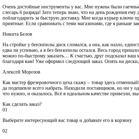
Очень достойные инструменты у вас. Мне нужны были гаечные к
слесарь 6 разряда! Зато теперь знаю, что на день рождения ему
поблагодарить за быструю доставку. Мне когда курьер ключи пр
приятные. Если сравнивать с теми магазинами, где я раньше за
Никита Белов
На стройке у бензопилы диск сломался, а она, как назло, единс
едва ли успеваю, а я без бензопилы остался. Весь город пришло
можно по-быстрому заказать… К счастью, друг подсказал ваш м
благодаря вам! Уже оформил следующий заказ. Опять на диски, м
Алексей Морозов
Как мастер фрезеровочного цеха скажу – товар здесь отменный!
да подешевле всего набрать. Находили поставщиков, но ни у одн
что нужно, и оказалось. Всё в идеальном качестве привезли, 
Как сделать заказ?
01
Выберите интересующий вас товар и добавьте его в корзину
02