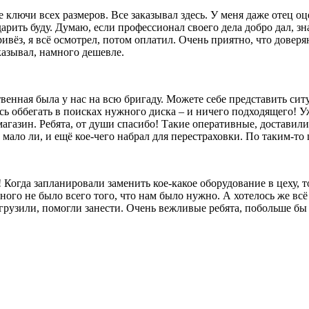
лючи всех размеров. Все заказывал здесь. У меня даже отец оц
 дарить буду. Думаю, если профессионал своего дела добро дал, 
ивёз, я всё осмотрел, потом оплатил. Очень приятно, что довер
казывал, намного дешевле.
твенная была у нас на всю бригаду. Можете себе представить сит
сь оббегать в поисках нужного диска – и ничего подходящего! Уж
агазин. Ребята, от души спасибо! Такие оперативные, доставили
ало ли, и ещё кое-чего набрал для перестраховки. По таким-то ц
 Когда запланировали заменить кое-какое оборудование в цеху, 
ого не было всего того, что нам было нужно. А хотелось же всё 
выгрузили, помогли занести. Очень вежливые ребята, побольше б