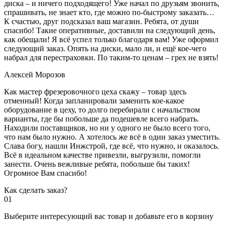
диска – и ничего подходящего! Уже начал по друзьям звонить,
спрашивать, не знает кто, где можно по-быстрому заказать…
К счастью, друг подсказал ваш магазин. Ребята, от души
спасибо! Такие оперативные, доставили на следующий день,
как обещали! Я всё успел только благодаря вам! Уже оформил
следующий заказ. Опять на диски, мало ли, и ещё кое-чего
набрал для перестраховки. По таким-то ценам – грех не взять!
Алексей Морозов
Как мастер фрезеровочного цеха скажу – товар здесь
отменный! Когда запланировали заменить кое-какое
оборудование в цеху, то долго перебирали с начальством
варианты, где бы побольше да подешевле всего набрать.
Находили поставщиков, но ни у одного не было всего того,
что нам было нужно. А хотелось же всё в один заказ уместить.
Слава богу, нашли Инжстрой, где всё, что нужно, и оказалось.
Всё в идеальном качестве привезли, выгрузили, помогли
занести. Очень вежливые ребята, побольше бы таких!
Огромное Вам спасибо!
Как сделать заказ?
01
Выберите интересующий вас товар и добавьте его в корзину