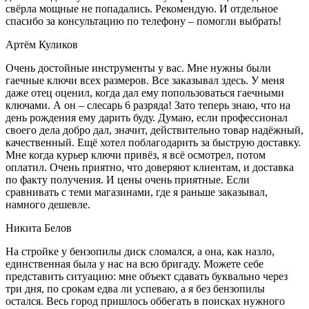
свёрла мощные не попадались. Рекомендую. И отдельное
спасибо за консультацию по телефону – помогли выбрать!
Артём Куликов
Очень достойные инструменты у вас. Мне нужны были
гаечные ключи всех размеров. Все заказывал здесь. У меня
даже отец оценил, когда дал ему попользоваться гаечными
ключами. А он – слесарь 6 разряда! Зато теперь знаю, что на
день рождения ему дарить буду. Думаю, если профессионал
своего дела добро дал, значит, действительно товар надёжный,
качественный. Ещё хотел поблагодарить за быструю доставку.
Мне когда курьер ключи привёз, я всё осмотрел, потом
оплатил. Очень приятно, что доверяют клиентам, и доставка
по факту получения. И цены очень приятные. Если
сравнивать с теми магазинами, где я раньше заказывал,
намного дешевле.
Никита Белов
На стройке у бензопилы диск сломался, а она, как назло,
единственная была у нас на всю бригаду. Можете себе
представить ситуацию: мне объект сдавать буквально через
три дня, по срокам едва ли успеваю, а я без бензопилы
остался. Весь город пришлось оббегать в поисках нужного