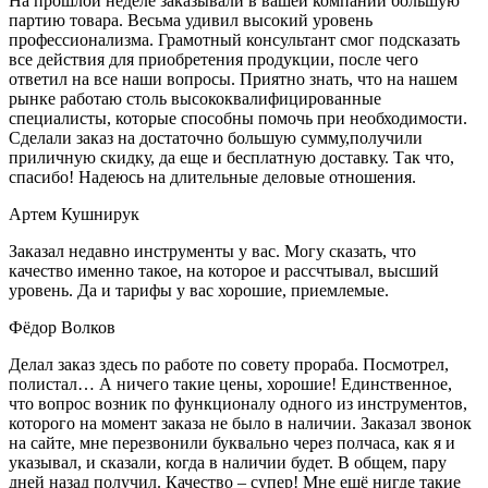
На прошлой неделе заказывали в вашей компании большую
партию товара. Весьма удивил высокий уровень
профессионализма. Грамотный консультант смог подсказать
все действия для приобретения продукции, после чего
ответил на все наши вопросы. Приятно знать, что на нашем
рынке работаю столь высококвалифицированные
специалисты, которые способны помочь при необходимости.
Сделали заказ на достаточно большую сумму,получили
приличную скидку, да еще и бесплатную доставку. Так что,
спасибо! Надеюсь на длительные деловые отношения.
Артем Кушнирук
Заказал недавно инструменты у вас. Могу сказать, что
качество именно такое, на которое и рассчтывал, высший
уровень. Да и тарифы у вас хорошие, приемлемые.
Фёдор Волков
Делал заказ здесь по работе по совету прораба. Посмотрел,
полистал… А ничего такие цены, хорошие! Единственное,
что вопрос возник по функционалу одного из инструментов,
которого на момент заказа не было в наличии. Заказал звонок
на сайте, мне перезвонили буквально через полчаса, как я и
указывал, и сказали, когда в наличии будет. В общем, пару
дней назад получил. Качество – супер! Мне ещё нигде такие