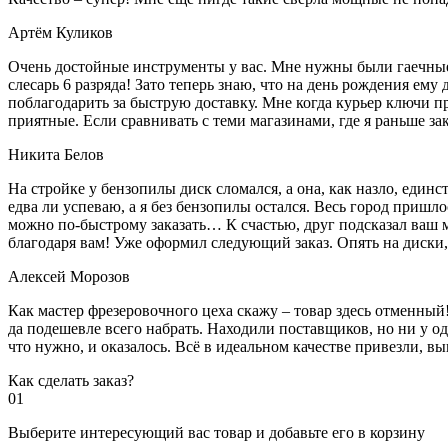
Артём Куликов
Очень достойные инструменты у вас. Мне нужны были гаечные к
слесарь 6 разряда! Зато теперь знаю, что на день рождения ему
поблагодарить за быструю доставку. Мне когда курьер ключи пр
приятные. Если сравнивать с теми магазинами, где я раньше за
Никита Белов
На стройке у бензопилы диск сломался, а она, как назло, единс
едва ли успеваю, а я без бензопилы остался. Весь город пришло
можно по-быстрому заказать… К счастью, друг подсказал ваш м
благодаря вам! Уже оформил следующий заказ. Опять на диски, м
Алексей Морозов
Как мастер фрезеровочного цеха скажу – товар здесь отменный!
да подешевле всего набрать. Находили поставщиков, но ни у одн
что нужно, и оказалось. Всё в идеальном качестве привезли, 
Как сделать заказ?
01
Выберите интересующий вас товар и добавьте его в корзину