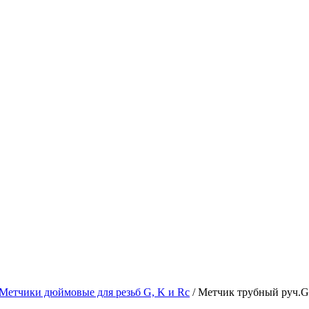
Метчики дюймовые для резьб G, K и Rc
/ Метчик трубный руч.G