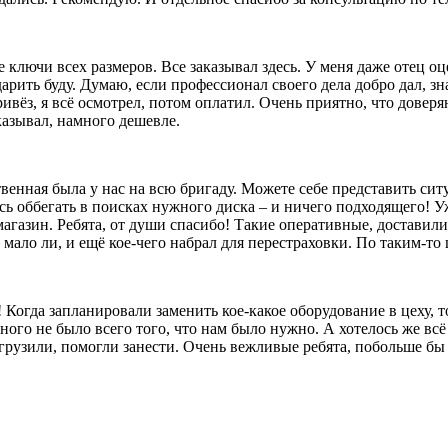
лючи всех размеров. Все заказывал здесь. У меня даже отец оц
 дарить буду. Думаю, если профессионал своего дела добро дал, 
ивёз, я всё осмотрел, потом оплатил. Очень приятно, что довер
казывал, намного дешевле.
твенная была у нас на всю бригаду. Можете себе представить сит
сь оббегать в поисках нужного диска – и ничего подходящего! Уж
агазин. Ребята, от души спасибо! Такие оперативные, доставили
ало ли, и ещё кое-чего набрал для перестраховки. По таким-то ц
 Когда запланировали заменить кое-какое оборудование в цеху, 
ого не было всего того, что нам было нужно. А хотелось же всё 
выгрузили, помогли занести. Очень вежливые ребята, побольше б