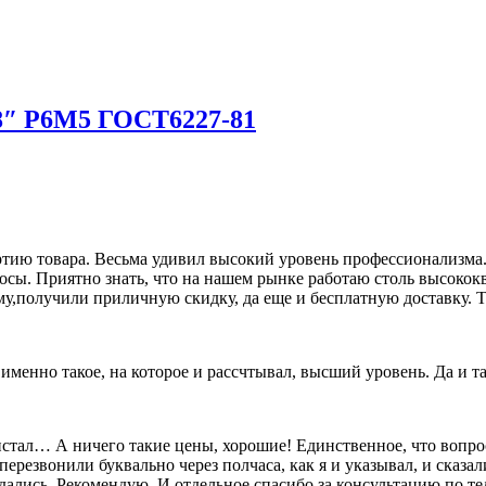
8″ Р6М5 ГОСТ6227-81
ию товара. Весьма удивил высокий уровень профессионализма. 
росы. Приятно знать, что на нашем рынке работаю столь высок
му,получили приличную скидку, да еще и бесплатную доставку. Т
о именно такое, на которое и рассчтывал, высший уровень. Да и 
олистал… А ничего такие цены, хорошие! Единственное, что вопр
перезвонили буквально через полчаса, как я и указывал, и сказал
дались. Рекомендую. И отдельное спасибо за консультацию по т