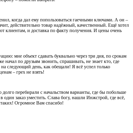
енил, когда дал ему попользоваться гаечными ключами. А он –
значит, действительно товар надёжный, качественный. Ещё хотел
яют клиентам, и доставка по факту получения. И цены очень
уацию: мне объект сдавать буквально через три дня, по срокам
е начал по друзьям звонить, спрашивать, не знает кто, где
 на следующий день, как обещали! Я всё успел только
енам – грех не взять!
то долго перебирали с начальством варианты, где бы побольше
в один заказ уместить. Слава богу, нашли Инжстрой, где всё,
ы таких! Огромное Вам спасибо!