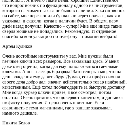
полистал… А ничего такие цены, хорошие! Единственное,
что вопрос возник по функционалу одного из инструментов,
которого на момент заказа не было в наличии. Заказал звонок
на сайте, мне перезвонили буквально через полчаса, как я и
указывал, и сказали, когда в наличии будет. В общем, пару
дней назад получил. Качество – супер! Мне ещё нигде такие
свёрла мощные не попадались. Рекомендую. И отдельное
спасибо за консультацию по телефону – помогли выбрать!
Артём Куликов
Очень достойные инструменты у вас. Мне нужны были
гаечные ключи всех размеров. Все заказывал здесь. У меня
даже отец оценил, когда дал ему попользоваться гаечными
ключами. А он – слесарь 6 разряда! Зато теперь знаю, что на
день рождения ему дарить буду. Думаю, если профессионал
своего дела добро дал, значит, действительно товар надёжный,
качественный. Ещё хотел поблагодарить за быструю доставку.
Мне когда курьер ключи привёз, я всё осмотрел, потом
оплатил. Очень приятно, что доверяют клиентам, и доставка
по факту получения. И цены очень приятные. Если
сравнивать с теми магазинами, где я раньше заказывал,
намного дешевле.
Никита Белов