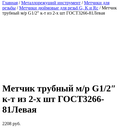
Главная
/
Металлорежущий инструмент
/
Метчики для
резьбы
/
Метчики дюймовые для резьб G, K и Rc
/ Метчик
трубный м/р G1/2″ к-т из 2-х шт ГОСТ3266-81Левая
Метчик трубный м/р G1/2″
к-т из 2-х шт ГОСТ3266-
81Левая
2208
руб.