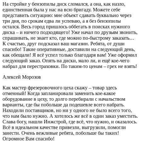
На стройке у бензопилы диск сломался, а она, как назло,
единственная была у нас на всю бригаду. Можете себе
представить ситуацию: мне объект сдавать буквально через
три дня, по срокам едва ли успеваю, а я без бензопилы
остался. Весь город пришлось оббегать в поисках нужного
диска – и ничего подходящего! Уже начал по друзьям звонить,
спрашивать, не знает кто, где можно по-быстрому заказать…
К счастью, друг подсказал ваш магазин. Ребята, от души
спасибо! Такие оперативные, доставили на следующий день,
как обещали! Я всё успел только благодаря вам! Уже оформил
следующий заказ. Опять на диски, мало ли, и ещё кое-чего
набрал для перестраховки. По таким-то ценам – грех не взять!
Алексей Морозов
Как мастер фрезеровочного цеха скажу – товар здесь
отменный! Когда запланировали заменить кое-какое
оборудование в цеху, то долго перебирали с начальством
варианты, где бы побольше да подешевле всего набрать.
Находили поставщиков, но ни у одного не было всего того,
что нам было нужно. А хотелось же всё в один заказ уместить.
Слава богу, нашли Инжстрой, где всё, что нужно, и оказалось.
Всё в идеальном качестве привезли, выгрузили, помогли
занести. Очень вежливые ребята, побольше бы таких!
Огромное Вам спасибо!