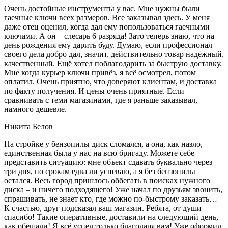
Очень достойные инструменты у вас. Мне нужны были
гаечные ключи всех размеров. Все заказывал здесь. У меня
даже отец оценил, когда дал ему попользоваться гаечными
ключами. А он – слесарь 6 разряда! Зато теперь знаю, что на
день рождения ему дарить буду. Думаю, если профессионал
своего дела добро дал, значит, действительно товар надёжный,
качественный. Ещё хотел поблагодарить за быструю доставку.
Мне когда курьер ключи привёз, я всё осмотрел, потом
оплатил. Очень приятно, что доверяют клиентам, и доставка
по факту получения. И цены очень приятные. Если
сравнивать с теми магазинами, где я раньше заказывал,
намного дешевле.
Никита Белов
На стройке у бензопилы диск сломался, а она, как назло,
единственная была у нас на всю бригаду. Можете себе
представить ситуацию: мне объект сдавать буквально через
три дня, по срокам едва ли успеваю, а я без бензопилы
остался. Весь город пришлось оббегать в поисках нужного
диска – и ничего подходящего! Уже начал по друзьям звонить,
спрашивать, не знает кто, где можно по-быстрому заказать…
К счастью, друг подсказал ваш магазин. Ребята, от души
спасибо! Такие оперативные, доставили на следующий день,
как обещали! Я всё успел только благодаря вам! Уже оформил