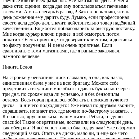
гаечные ключи всех размеров. Все заказывал здесь. У меня
даже отец оценил, когда дал ему попользоваться гаечными
ключами. А он – слесарь 6 разряда! Зато теперь знаю, что на
день рождения ему дарить буду. Думаю, если профессионал
своего дела добро дал, значит, действительно товар надёжный,
качественный. Ещё хотел поблагодарить за быструю доставку.
Мне когда курьер ключи привёз, я всё осмотрел, потом
оплатил. Очень приятно, что доверяют клиентам, и доставка
по факту получения. И цены очень приятные. Если
сравнивать с теми магазинами, где я раньше заказывал,
намного дешевле.
Никита Белов
На стройке у бензопилы диск сломался, а она, как назло,
единственная была у нас на всю бригаду. Можете себе
представить ситуацию: мне объект сдавать буквально через
три дня, по срокам едва ли успеваю, а я без бензопилы
остался. Весь город пришлось оббегать в поисках нужного
диска – и ничего подходящего! Уже начал по друзьям звонить,
спрашивать, не знает кто, где можно по-быстрому заказать…
К счастью, друг подсказал ваш магазин. Ребята, от души
спасибо! Такие оперативные, доставили на следующий день,
как обещали! Я всё успел только благодаря вам! Уже оформил
следующий заказ. Опять на диски, мало ли, и ещё кое-чего
набрал для перестраховки. По таким-то ценам – грех не взять!