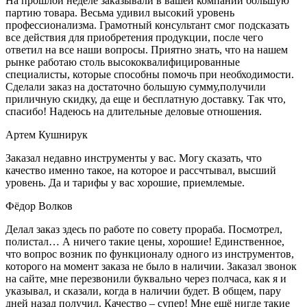
На прошлой неделе заказывали в вашей компании большую
партию товара. Весьма удивил высокий уровень
профессионализма. Грамотный консультант смог подсказать
все действия для приобретения продукции, после чего
ответил на все наши вопросы. Приятно знать, что на нашем
рынке работаю столь высококвалифицированные
специалисты, которые способны помочь при необходимости.
Сделали заказ на достаточно большую сумму,получили
приличную скидку, да еще и бесплатную доставку. Так что,
спасибо! Надеюсь на длительные деловые отношения.
Артем Кушнирук
Заказал недавно инструменты у вас. Могу сказать, что
качество именно такое, на которое и рассчтывал, высший
уровень. Да и тарифы у вас хорошие, приемлемые.
Фёдор Волков
Делал заказ здесь по работе по совету прораба. Посмотрел,
полистал… А ничего такие цены, хорошие! Единственное,
что вопрос возник по функционалу одного из инструментов,
которого на момент заказа не было в наличии. Заказал звонок
на сайте, мне перезвонили буквально через полчаса, как я и
указывал, и сказали, когда в наличии будет. В общем, пару
дней назад получил. Качество – супер! Мне ещё нигде такие