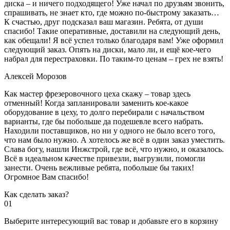
диска – и ничего подходящего! Уже начал по друзьям звонить,
спрашивать, не знает кто, где можно по-быстрому заказать…
К счастью, друг подсказал ваш магазин. Ребята, от души
спасибо! Такие оперативные, доставили на следующий день,
как обещали! Я всё успел только благодаря вам! Уже оформил
следующий заказ. Опять на диски, мало ли, и ещё кое-чего
набрал для перестраховки. По таким-то ценам – грех не взять!
Алексей Морозов
Как мастер фрезеровочного цеха скажу – товар здесь
отменный! Когда запланировали заменить кое-какое
оборудование в цеху, то долго перебирали с начальством
варианты, где бы побольше да подешевле всего набрать.
Находили поставщиков, но ни у одного не было всего того,
что нам было нужно. А хотелось же всё в один заказ уместить.
Слава богу, нашли Инжстрой, где всё, что нужно, и оказалось.
Всё в идеальном качестве привезли, выгрузили, помогли
занести. Очень вежливые ребята, побольше бы таких!
Огромное Вам спасибо!
Как сделать заказ?
01
Выберите интересующий вас товар и добавьте его в корзину