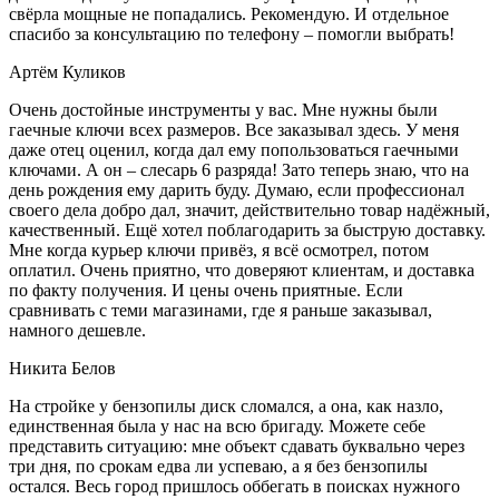
свёрла мощные не попадались. Рекомендую. И отдельное
спасибо за консультацию по телефону – помогли выбрать!
Артём Куликов
Очень достойные инструменты у вас. Мне нужны были
гаечные ключи всех размеров. Все заказывал здесь. У меня
даже отец оценил, когда дал ему попользоваться гаечными
ключами. А он – слесарь 6 разряда! Зато теперь знаю, что на
день рождения ему дарить буду. Думаю, если профессионал
своего дела добро дал, значит, действительно товар надёжный,
качественный. Ещё хотел поблагодарить за быструю доставку.
Мне когда курьер ключи привёз, я всё осмотрел, потом
оплатил. Очень приятно, что доверяют клиентам, и доставка
по факту получения. И цены очень приятные. Если
сравнивать с теми магазинами, где я раньше заказывал,
намного дешевле.
Никита Белов
На стройке у бензопилы диск сломался, а она, как назло,
единственная была у нас на всю бригаду. Можете себе
представить ситуацию: мне объект сдавать буквально через
три дня, по срокам едва ли успеваю, а я без бензопилы
остался. Весь город пришлось оббегать в поисках нужного