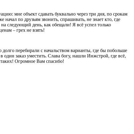
уацию: мне объект сдавать буквально через три дня, по срокам
е начал по друзьям звонить, спрашивать, не знает кто, где
 на следующий день, как обещали! Я всё успел только
енам – грех не взять!
то долго перебирали с начальством варианты, где бы побольше
в один заказ уместить. Слава богу, нашли Инжстрой, где всё,
ы таких! Огромное Вам спасибо!