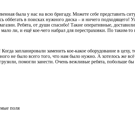
твенная была у нас на всю бригаду. Можете себе представить сит
сь оббегать в поисках нужного диска – и ничего подходящего! Уж
агазин. Ребята, от души спасибо! Такие оперативные, доставили
ало ли, и ещё кое-чего набрал для перестраховки. По таким-то ц
 Когда запланировали заменить кое-какое оборудование в цеху, 
ого не было всего того, что нам было нужно. А хотелось же всё 
выгрузили, помогли занести. Очень вежливые ребята, побольше б
имые поля