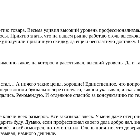
ию товара. Весьма удивил высокий уровень профессионализма. 
росы. Приятно знать, что на нашем рынке работаю столь высок
му,получили приличную скидку, да еще и бесплатную доставку. Т
о именно такое, на которое и рассчтывал, высший уровень. Да и 
олистал… А ничего такие цены, хорошие! Единственное, что вопр
перезвонили буквально через полчаса, как я и указывал, и сказал
дались. Рекомендую. И отдельное спасибо за консультацию по т
лючи всех размеров. Все заказывал здесь. У меня даже отец оц
 дарить буду. Думаю, если профессионал своего дела добро дал, 
ивёз, я всё осмотрел, потом оплатил. Очень приятно, что довер
казывал, намного дешевле.