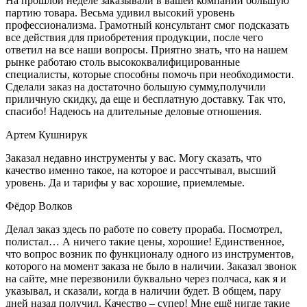
На прошлой неделе заказывали в вашей компании большую
партию товара. Весьма удивил высокий уровень
профессионализма. Грамотный консультант смог подсказать
все действия для приобретения продукции, после чего
ответил на все наши вопросы. Приятно знать, что на нашем
рынке работаю столь высококвалифицированные
специалисты, которые способны помочь при необходимости.
Сделали заказ на достаточно большую сумму,получили
приличную скидку, да еще и бесплатную доставку. Так что,
спасибо! Надеюсь на длительные деловые отношения.
Артем Кушнирук
Заказал недавно инструменты у вас. Могу сказать, что
качество именно такое, на которое и рассчтывал, высший
уровень. Да и тарифы у вас хорошие, приемлемые.
Фёдор Волков
Делал заказ здесь по работе по совету прораба. Посмотрел,
полистал… А ничего такие цены, хорошие! Единственное,
что вопрос возник по функционалу одного из инструментов,
которого на момент заказа не было в наличии. Заказал звонок
на сайте, мне перезвонили буквально через полчаса, как я и
указывал, и сказали, когда в наличии будет. В общем, пару
дней назад получил. Качество – супер! Мне ещё нигде такие