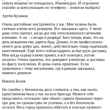
свёрла мощные не попадались. Рекомендую. И отдельное
спасибо за консультацию по телефону – помогли выбрать!
Артём Куликов
Очень достойные инструменты у вас. Мне нужны были
гаечные ключи всех размеров. Все заказывал здесь. У меня
даже отец оценил, когда дал ему попользоваться гаечными
ключами. А он – слесарь 6 разряда! Зато теперь знаю, что на
день рождения ему дарить буду. Думаю, если профессионал
своего дела добро дал, значит, действительно товар надёжный,
качественный. Ещё хотел поблагодарить за быструю доставку.
Мне когда курьер ключи привёз, я всё осмотрел, потом
оплатил. Очень приятно, что доверяют клиентам, и доставка
по факту получения. И цены очень приятные. Если
сравнивать с теми магазинами, где я раньше заказывал,
намного дешевле.
Никита Белов
На стройке у бензопилы диск сломался, а она, как назло,
единственная была у нас на всю бригаду. Можете себе
представить ситуацию: мне объект сдавать буквально через
три дня, по срокам едва ли успеваю, а я без бензопилы
остался. Весь город пришлось оббегать в поисках нужного