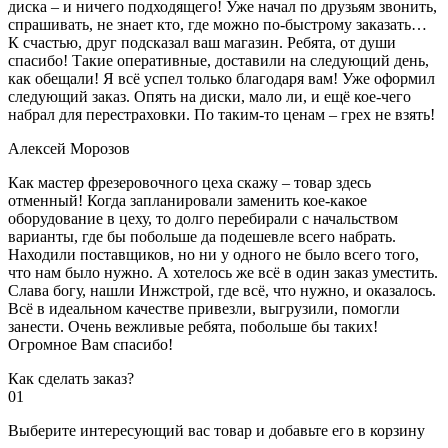
диска – и ничего подходящего! Уже начал по друзьям звонить,
спрашивать, не знает кто, где можно по-быстрому заказать…
К счастью, друг подсказал ваш магазин. Ребята, от души
спасибо! Такие оперативные, доставили на следующий день,
как обещали! Я всё успел только благодаря вам! Уже оформил
следующий заказ. Опять на диски, мало ли, и ещё кое-чего
набрал для перестраховки. По таким-то ценам – грех не взять!
Алексей Морозов
Как мастер фрезеровочного цеха скажу – товар здесь
отменный! Когда запланировали заменить кое-какое
оборудование в цеху, то долго перебирали с начальством
варианты, где бы побольше да подешевле всего набрать.
Находили поставщиков, но ни у одного не было всего того,
что нам было нужно. А хотелось же всё в один заказ уместить.
Слава богу, нашли Инжстрой, где всё, что нужно, и оказалось.
Всё в идеальном качестве привезли, выгрузили, помогли
занести. Очень вежливые ребята, побольше бы таких!
Огромное Вам спасибо!
Как сделать заказ?
01
Выберите интересующий вас товар и добавьте его в корзину