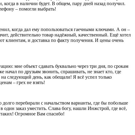
и, когда в наличии будет. В общем, пару дней назад получил.
елефону – помогли выбрать!
енил, когда дал ему попользоваться гаечными ключами. А он –
значит, действительно товар надёжный, качественный. Ещё хотел
яют клиентам, и доставка по факту получения. И цены очень
уацию: мне объект сдавать буквально через три дня, по срокам
е начал по друзьям звонить, спрашивать, не знает кто, где
 на следующий день, как обещали! Я всё успел только
енам – грех не взять!
то долго перебирали с начальством варианты, где бы побольше
в один заказ уместить. Слава богу, нашли Инжстрой, где всё,
ы таких! Огромное Вам спасибо!