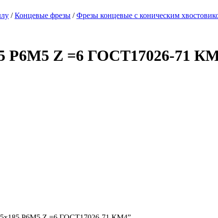
ллу
/
Концевые фрезы
/
Фрезы концевые с коническим хвостовик
85 Р6М5 Z =6 ГОСТ17026-71 К
6х75х185 Р6М5 Z =6 ГОСТ17026-71 КМ4”