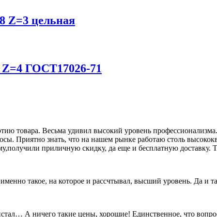
К8 Z=3 цельная
5 Z=4 ГОСТ17026-71
ию товара. Весьма удивил высокий уровень профессионализма. 
росы. Приятно знать, что на нашем рынке работаю столь высок
му,получили приличную скидку, да еще и бесплатную доставку. Т
о именно такое, на которое и рассчтывал, высший уровень. Да и 
олистал… А ничего такие цены, хорошие! Единственное, что вопр