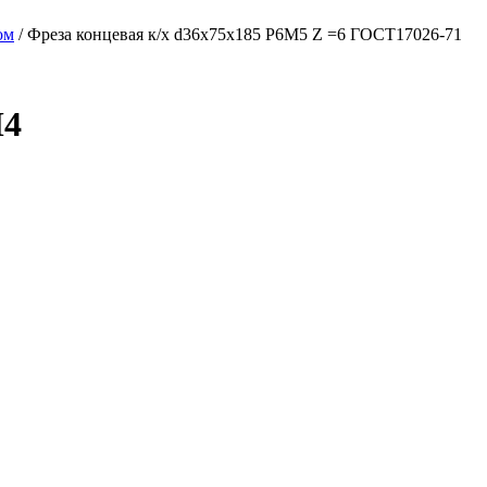
ом
/ Фреза концевая к/х d36х75х185 Р6М5 Z =6 ГОСТ17026-71
М4