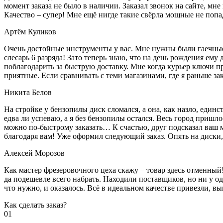
момент заказа не было в наличии. Заказал звонок на сайте, мне 
Качество – супер! Мне ещё нигде такие свёрла мощные не попа
Артём Куликов
Очень достойные инструменты у вас. Мне нужны были гаечные к
слесарь 6 разряда! Зато теперь знаю, что на день рождения ему
поблагодарить за быструю доставку. Мне когда курьер ключи пр
приятные. Если сравнивать с теми магазинами, где я раньше за
Никита Белов
На стройке у бензопилы диск сломался, а она, как назло, единс
едва ли успеваю, а я без бензопилы остался. Весь город пришло
можно по-быстрому заказать… К счастью, друг подсказал ваш м
благодаря вам! Уже оформил следующий заказ. Опять на диски, м
Алексей Морозов
Как мастер фрезеровочного цеха скажу – товар здесь отменный!
да подешевле всего набрать. Находили поставщиков, но ни у одн
что нужно, и оказалось. Всё в идеальном качестве привезли, 
Как сделать заказ?
01