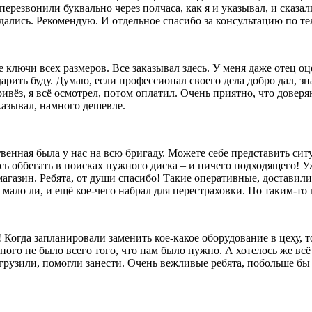
перезвонили буквально через полчаса, как я и указывал, и сказал
дались. Рекомендую. И отдельное спасибо за консультацию по т
лючи всех размеров. Все заказывал здесь. У меня даже отец оц
 дарить буду. Думаю, если профессионал своего дела добро дал, 
ивёз, я всё осмотрел, потом оплатил. Очень приятно, что довер
казывал, намного дешевле.
твенная была у нас на всю бригаду. Можете себе представить сит
сь оббегать в поисках нужного диска – и ничего подходящего! Уж
агазин. Ребята, от души спасибо! Такие оперативные, доставили
ало ли, и ещё кое-чего набрал для перестраховки. По таким-то ц
 Когда запланировали заменить кое-какое оборудование в цеху, 
ого не было всего того, что нам было нужно. А хотелось же всё 
выгрузили, помогли занести. Очень вежливые ребята, побольше б