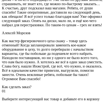
спрашивать, не знает кто, где можно по-быстрому заказать…
К счастью, друг подсказал ваш магазин. Ребята, от души
спасибо! Такие оперативные, доставили на следующий день,
как обещали! Я всё успел только благодаря вам! Уже оформил
следующий заказ. Опять на диски, мало ли, и ещё кое-чего
набрал для перестраховки. По таким-то ценам – грех не взять!
Алексей Морозов
Как мастер фрезеровочного цеха скажу – товар здесь
отменный! Когда запланировали заменить кое-какое
оборудование в цеху, то долго перебирали с начальством
варианты, где бы побольше да подешевле всего набрать.
Находили поставщиков, но ни у одного не было всего того,
что нам было нужно. А хотелось же всё в один заказ уместить.
Слава богу, нашли Инжстрой, где всё, что нужно, и оказалось.
Всё в идеальном качестве привезли, выгрузили, помогли
занести. Очень вежливые ребята, побольше бы таких!
Огромное Вам спасибо!
Как сделать заказ?
01
Выберите интересующий вас товар и добавьте его в корзину