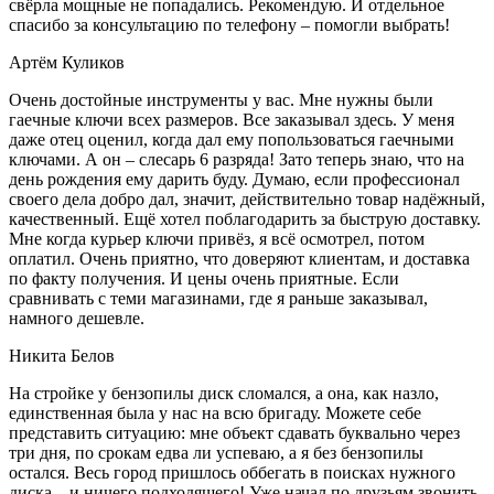
свёрла мощные не попадались. Рекомендую. И отдельное
спасибо за консультацию по телефону – помогли выбрать!
Артём Куликов
Очень достойные инструменты у вас. Мне нужны были
гаечные ключи всех размеров. Все заказывал здесь. У меня
даже отец оценил, когда дал ему попользоваться гаечными
ключами. А он – слесарь 6 разряда! Зато теперь знаю, что на
день рождения ему дарить буду. Думаю, если профессионал
своего дела добро дал, значит, действительно товар надёжный,
качественный. Ещё хотел поблагодарить за быструю доставку.
Мне когда курьер ключи привёз, я всё осмотрел, потом
оплатил. Очень приятно, что доверяют клиентам, и доставка
по факту получения. И цены очень приятные. Если
сравнивать с теми магазинами, где я раньше заказывал,
намного дешевле.
Никита Белов
На стройке у бензопилы диск сломался, а она, как назло,
единственная была у нас на всю бригаду. Можете себе
представить ситуацию: мне объект сдавать буквально через
три дня, по срокам едва ли успеваю, а я без бензопилы
остался. Весь город пришлось оббегать в поисках нужного
диска – и ничего подходящего! Уже начал по друзьям звонить,