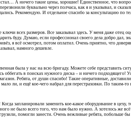
олистал… А ничего такие цены, хорошие! Единственное, что вопр
перезвонили буквально через полчаса, как я и указывал, и сказал
дались. Рекомендую. И отдельное спасибо за консультацию по т
лючи всех размеров. Все заказывал здесь. У меня даже отец оц
 дарить буду. Думаю, если профессионал своего дела добро дал, 
ивёз, я всё осмотрел, потом оплатил. Очень приятно, что довер
казывал, намного дешевле.
твенная была у нас на всю бригаду. Можете себе представить сит
сь оббегать в поисках нужного диска – и ничего подходящего! Уж
агазин. Ребята, от души спасибо! Такие оперативные, доставили
ало ли, и ещё кое-чего набрал для перестраховки. По таким-то ц
 Когда запланировали заменить кое-какое оборудование в цеху, 
ого не было всего того, что нам было нужно. А хотелось же всё 
выгрузили, помогли занести. Очень вежливые ребята, побольше б