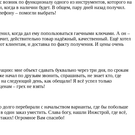
ос возник по функционалу одного из инструментов, которого на
и, когда в наличии будет. В общем, пару дней назад получил.
елефону – помогли выбрать!
енил, когда дал ему попользоваться гаечными ключами. А он –
значит, действительно товар надёжный, качественный. Ещё хотел
яют клиентам, и доставка по факту получения. И цены очень
уацию: мне объект сдавать буквально через три дня, по срокам
е начал по друзьям звонить, спрашивать, не знает кто, где
 на следующий день, как обещали! Я всё успел только
енам – грех не взять!
то долго перебирали с начальством варианты, где бы побольше
в один заказ уместить. Слава богу, нашли Инжстрой, где всё,
ы таких! Огромное Вам спасибо!