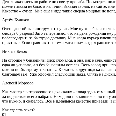
Делал заказ здесь по работе по совету прораба. Посмотрел, п
момент заказа не было в наличии. Заказал звонок на сайте, мне 
Качество – супер! Мне ещё нигде такие свёрла мощные не попа
Артём Куликов
Очень достойные инструменты у вас. Мне нужны были гаечные к
слесарь 6 разряда! Зато теперь знаю, что на день рождения ему
поблагодарить за быструю доставку. Мне когда курьер ключи пр
приятные. Если сравнивать с теми магазинами, где я раньше за
Никита Белов
На стройке у бензопилы диск сломался, а она, как назло, единс
едва ли успеваю, а я без бензопилы остался. Весь город пришло
можно по-быстрому заказать… К счастью, друг подсказал ваш м
благодаря вам! Уже оформил следующий заказ. Опять на диски, м
Алексей Морозов
Как мастер фрезеровочного цеха скажу – товар здесь отменный!
да подешевле всего набрать. Находили поставщиков, но ни у одн
что нужно, и оказалось. Всё в идеальном качестве привезли, 
Как сделать заказ?
01